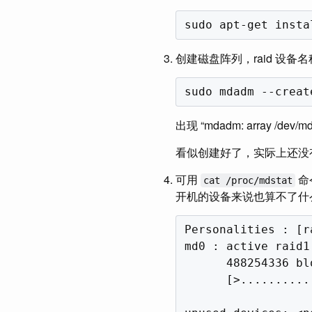
创建磁盘阵列，raid 设备名称 md0
出现 “mdadm: array /dev/m
看似创建好了，实际上还没
可用
命
cat /proc/mdstat
开机的设备来说也算不了什
Personalities : [ra
md0 : active raid1
      488254336 bl
      [>..........