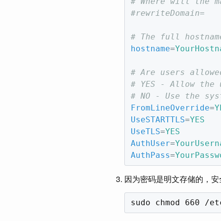
# Where will the m
#rewriteDomain=
# The full hostnam
hostname
=
YourHostn
# Are users allowe
# YES - Allow the 
# NO - Use the sys
FromLineOverride
=
Y
UseSTARTTLS
=
YES
UseTLS
=
YES
AuthUser
=
YourUsern
AuthPass
=
YourPassw
因为密码是明文存储的，安