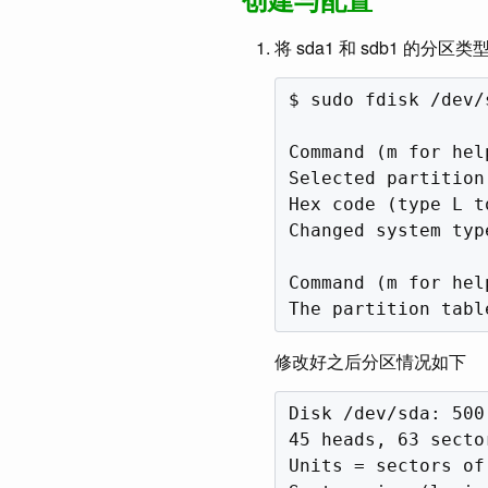
将 sda1 和 sdb1 的分区类型改为 
$ sudo fdisk /dev/s
Command (m for help
Selected partition 
Hex code (type L t
Changed system typ
Command (m for help
修改好之后分区情况如下
Disk /dev/sda: 500
45 heads, 63 secto
Units = sectors of