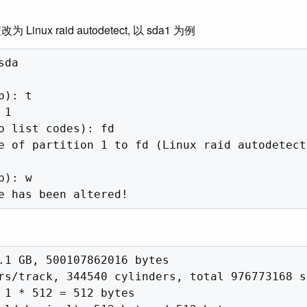
Linux raid autodetect, 以 sda1 为例
da

): t

1

o list codes): fd

e of partition 1 to fd (Linux raid autodetect)
): w

.1 GB, 500107862016 bytes

rs/track, 344540 cylinders, total 976773168 se
 1 * 512 = 512 bytes
