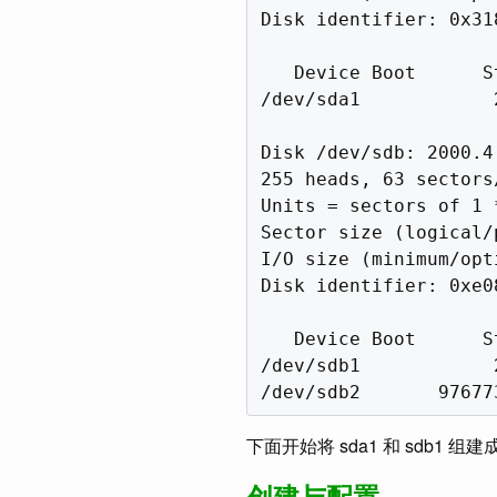
Disk identifier: 0x318
   Device Boot      S
/dev/sda1            
Disk /dev/sdb: 2000.4
255 heads, 63 sectors
Units = sectors of 1 
Sector size (logical/
I/O size (minimum/opt
Disk identifier: 0xe08
   Device Boot      S
/dev/sdb1            
下面开始将 sda1 和 sdb1 组建成 
创建与配置