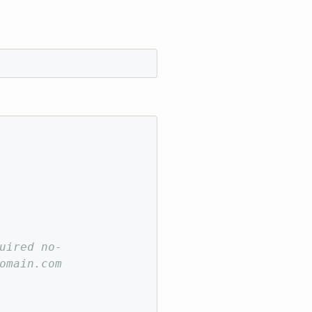
uired no-
omain.com