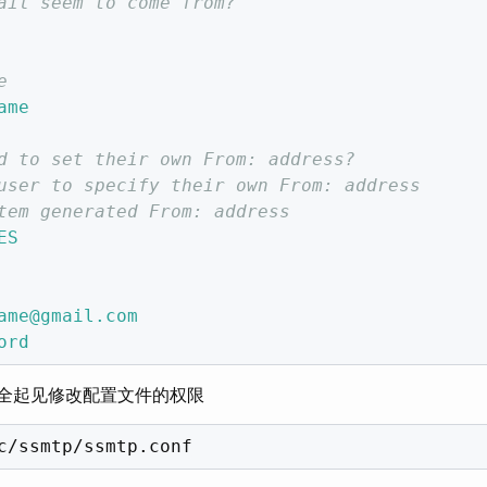
ail seem to come from?
e
ame
d to set their own From: address?
user to specify their own From: address
tem generated From: address
ES
ame@gmail.com
ord
全起见修改配置文件的权限