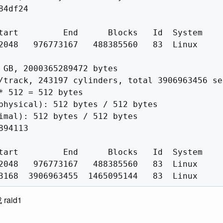
4df24

tart         End      Blocks   Id  System

2048   976773167   488385560   83  Linux

 GB, 2000365289472 bytes

/track, 243197 cylinders, total 3906963456 sec
* 512 = 512 bytes

physical): 512 bytes / 512 bytes

imal): 512 bytes / 512 bytes

94113

tart         End      Blocks   Id  System

2048   976773167   488385560   83  Linux

raid1