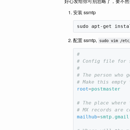
好心发给你可别忽略了，要不然
安装 ssmtp
配置 ssmtp,
sudo vim /etc
#
# Config file for 
#
# The person who g
# Make this empty 
root
=
postmaster
# The place where 
# MX records are c
mailhub
=
smtp.gmail