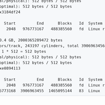
al/physical): 512 bytes / 512 bytes

optimal): 512 bytes / 512 bytes

x3184df24

  Start         End      Blocks   Id  System

   2048   976773167   488385560   fd  Linux r
0.4 GB, 2000365289472 bytes

ors/track, 243197 cylinders, total 3906963456
 1 * 512 = 512 bytes

al/physical): 512 bytes / 512 bytes

optimal): 512 bytes / 512 bytes

xe0894113

  Start         End      Blocks   Id  System

   2048   976773167   488385560   fd  Linux r