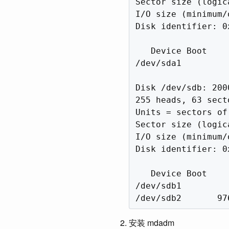
Sector size (logic
I/O size (minimum/
Disk identifier: 0
   Device Boot    
/dev/sda1         
Disk /dev/sdb: 200
255 heads, 63 sect
Units = sectors of
Sector size (logic
I/O size (minimum/
Disk identifier: 0
   Device Boot    
/dev/sdb1         
安装 mdadm