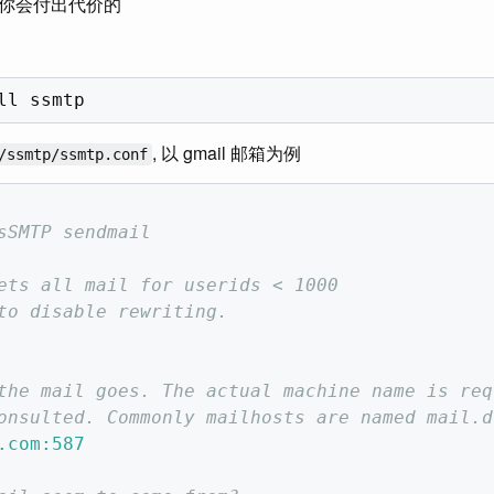
你会付出代价的
, 以 gmail 邮箱为例
/ssmtp/ssmtp.conf
sSMTP sendmail
ets all mail for userids < 1000
to disable rewriting.
the mail goes. The actual machine name is req
onsulted. Commonly mailhosts are named mail.d
.com:587